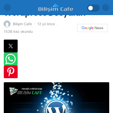
Wordpress Dosyaları
12 yıl önce
Bilişim Cafe
1538 kez okundu