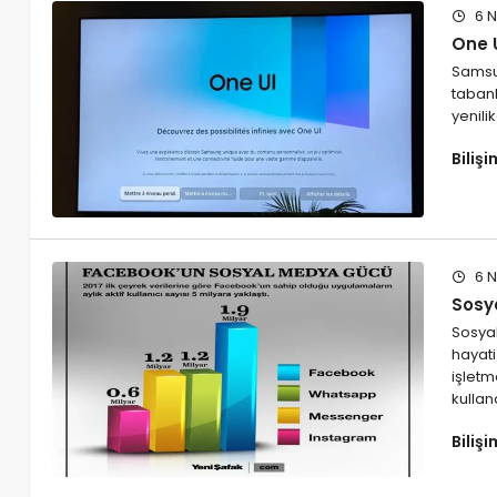
6 N
One 
Samsu
tabanl
yenili
Biliş
6 N
Sosy
Sosya
hayati
işletm
kullan
Biliş