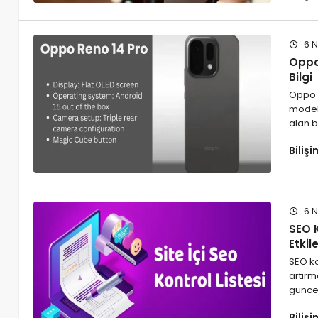
6 N
Oppo 
Bilgi
Oppo R
model 
alan b
Biliş
6 N
SEO 
Etkil
SEO ko
artırm
güncel
Biliş