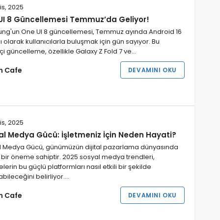
is, 2025
UI 8 Güncellemesi Temmuz’da Geliyor!
ng'un One UI 8 güncellemesi, Temmuz ayında Android 16
ı olarak kullanıcılarla buluşmak için gün sayıyor. Bu
kçi güncelleme, özellikle Galaxy Z Fold 7 ve…
im Cafe
DEVAMINI OKU
is, 2025
al Medya Gücü: İşletmeniz İçin Neden Hayati?
l Medya Gücü, günümüzün dijital pazarlama dünyasında
 bir öneme sahiptir. 2025 sosyal medya trendleri,
elerin bu güçlü platformları nasıl etkili bir şekilde
abileceğini belirliyor.…
im Cafe
DEVAMINI OKU