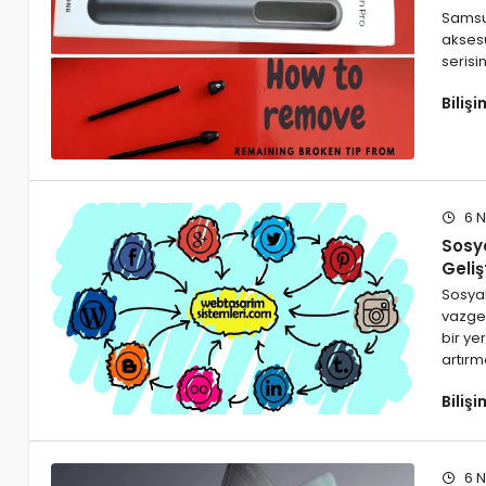
Samsun
aksesu
serisi
Biliş
6 N
Sosya
Geliş
Sosyal
vazge
bir ye
artırm
Biliş
6 N