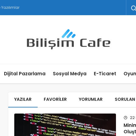
Dijital Pazarlama
Sosyal Medya
E-Ticaret
Oyu
YAZILAR
FAVORILER
YORUMLAR
SORULAN
22 
Mini
Oluş