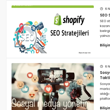
6 N
SEO S
SEO st
kazan
belir
yalnı
Biliş
6 N
Sosya
Takti
Sosyal
markal
aldığı
platfo
Biliş