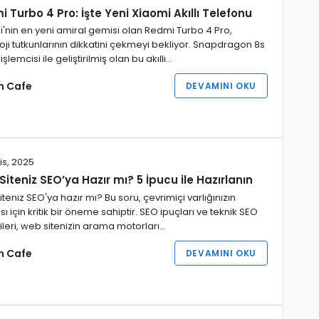
 Turbo 4 Pro: İşte Yeni Xiaomi Akıllı Telefonu
'nin en yeni amiral gemisi olan Redmi Turbo 4 Pro,
oji tutkunlarının dikkatini çekmeyi bekliyor. Snapdragon 8s
şlemcisi ile geliştirilmiş olan bu akıllı…
im Cafe
DEVAMINI OKU
is, 2025
iteniz SEO’ya Hazır mı? 5 İpucu ile Hazırlanın
teniz SEO'ya hazır mı? Bu soru, çevrimiçi varlığınızın
sı için kritik bir öneme sahiptir. SEO ipuçları ve teknik SEO
jileri, web sitenizin arama motorları…
im Cafe
DEVAMINI OKU