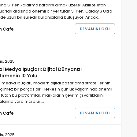
g S-Pen kaldırma kararını almak üzere! Akıllı telefon
arları arasında önemli bir yer tutan S-Pen, Galaxy S Ultra
nde uzun bir süredir kullanıcılarla buluşuyor. Ancak,…
im Cafe
DEVAMINI OKU
is, 2025
l Medya İpuçları: Dijital Dünyanızı
tirmenin 10 Yolu
 medya ipuçları, modern dijital pazarlama stratejilerinin
çilmez bir parçasıdır. Herkesin günlük yaşamında önemli
r tutan bu platformlar, markaların çevrimiçi varlıklarını
alarına yardımcı olur.…
im Cafe
DEVAMINI OKU
is, 2025