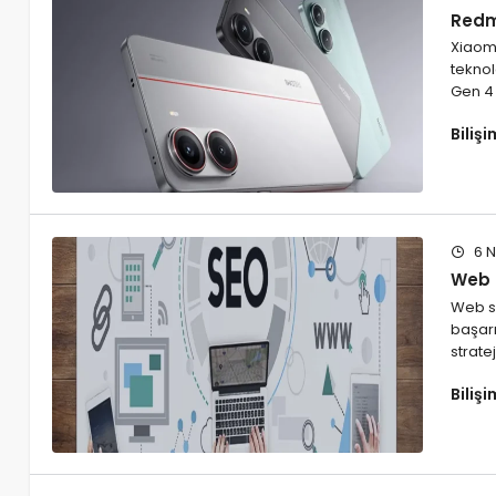
Redmi
Xiaomi
teknol
Gen 4 i
Biliş
6 N
Web S
Web si
başarı
strate
Biliş