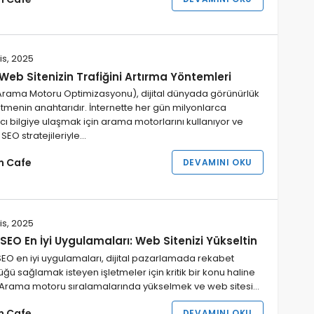
is, 2025
Web Sitenizin Trafiğini Artırma Yöntemleri
Arama Motoru Optimizasyonu), dijital dünyada görünürlük
tmenin anahtarıdır. İnternette her gün milyonlarca
ıcı bilgiye ulaşmak için arama motorlarını kullanıyor ve
SEO stratejileriyle…
im Cafe
DEVAMINI OKU
is, 2025
SEO En İyi Uygulamaları: Web Sitenizi Yükseltin
EO en iyi uygulamaları, dijital pazarlamada rekabet
üğü sağlamak isteyen işletmeler için kritik bir konu haline
. Arama motoru sıralamalarında yükselmek ve web sitesi…
im Cafe
DEVAMINI OKU