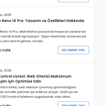
is, 2025
Reno 14 Pro: Tasarım ve Özellikleri Hakkında
eno 14 Pro, akıllı telefon pazarında heyecan yaratan bir
olarak büyük ilgi topluyor. Oppo telefonları arasında yer
u yeni amiral gemisi, önceki…
im Cafe
DEVAMINI OKU
is, 2025
Kontrol Listesi: Web Sitenizi Maksimum
eşim İçin Optimize Edin
ntrol listesi, web sitenizin çevrimiçi görünürlüğünü
ak ve trafik çekmek için kritik bir araçtır. 2025 için en
 SEO kontrol listelerini uygulayarak, web sitesi…
im Cafe
DEVAMINI OKU