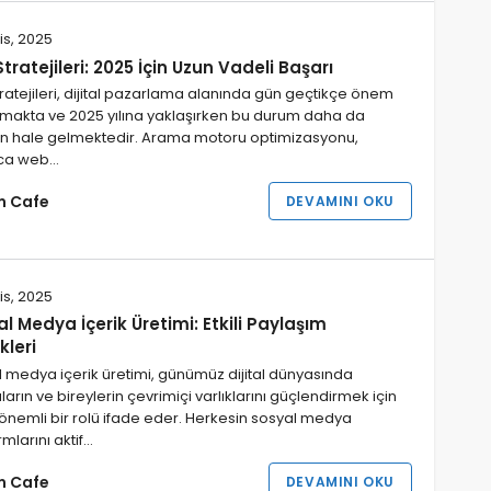
is, 2025
tratejileri: 2025 İçin Uzun Vadeli Başarı
ratejileri, dijital pazarlama alanında gün geçtikçe önem
makta ve 2025 yılına yaklaşırken bu durum daha da
gin hale gelmektedir. Arama motoru optimizasyonu,
zca web…
im Cafe
DEVAMINI OKU
is, 2025
l Medya İçerik Üretimi: Etkili Paylaşım
kleri
 medya içerik üretimi, günümüz dijital dünyasında
arın ve bireylerin çevrimiçi varlıklarını güçlendirmek için
 önemli bir rolü ifade eder. Herkesin sosyal medya
rmlarını aktif…
im Cafe
DEVAMINI OKU