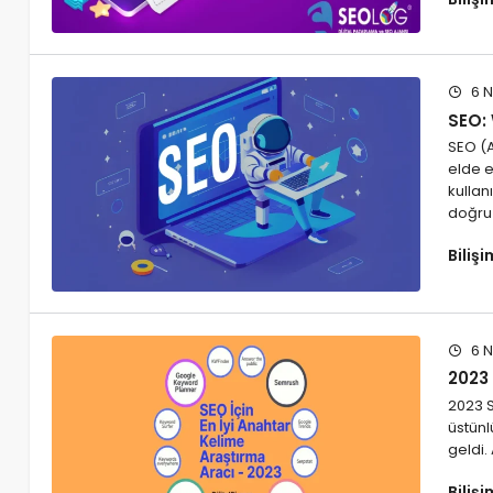
6 N
SEO: 
SEO (
elde e
kullan
doğru 
Biliş
6 N
2023 
2023 S
üstünl
geldi
Biliş