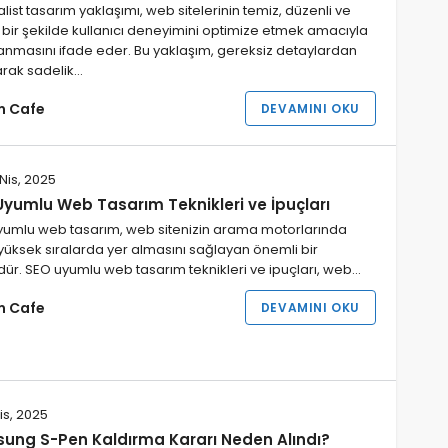
list tasarım yaklaşımı, web sitelerinin temiz, düzenli ve
 bir şekilde kullanıcı deneyimini optimize etmek amacıyla
anmasını ifade eder. Bu yaklaşım, gereksiz detaylardan
arak sadelik…
im Cafe
DEVAMINI OKU
Nis, 2025
Uyumlu Web Tasarım Teknikleri ve İpuçları
yumlu web tasarım, web sitenizin arama motorlarında
üksek sıralarda yer almasını sağlayan önemli bir
dür. SEO uyumlu web tasarım teknikleri ve ipuçları, web…
im Cafe
DEVAMINI OKU
is, 2025
ung S-Pen Kaldırma Kararı Neden Alındı?