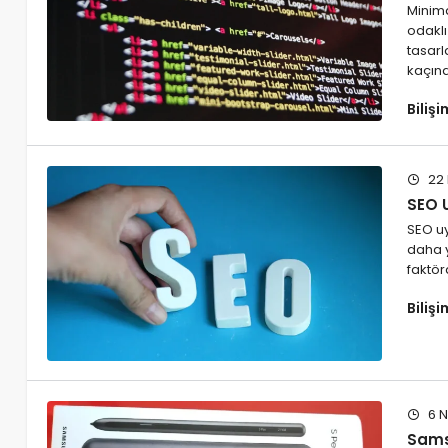
Minima
odaklı
tasarl
kaçın
Biliş
22 
SEO 
SEO u
daha y
faktör
Biliş
6 N
Sams