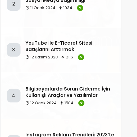
Sosyal Medya Bağımlılığı
2
11 Ocak 2024
1934
YouTube ile E-Ticaret Sitesi
Satışlarını Arttırmak
3
12 Kasım 2023
2115
Bilgisayarlarda Sorun Giderme İçin
Kullanışlı Araçlar ve Yazılımlar
4
12 Ocak 2024
1584
Instagram Reklam Trendleri: 2023’te