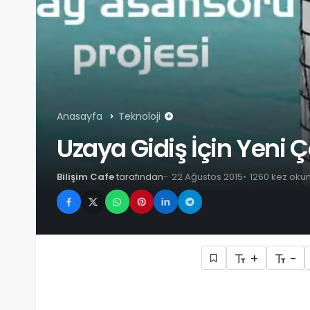
Anasayfa
Teknoloji
Uzaya Gidiş İçin Yeni
Bilişim Cafe
tarafından
22 Ağustos 2015
1260 kez oku
+
-