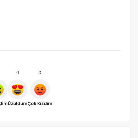
0
0
ndim
Üzüldüm
Çok Kızdım