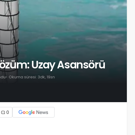
 Çözüm: Uzay Asansörü
ndu
Okuma süresi: 3dk, 19sn
0