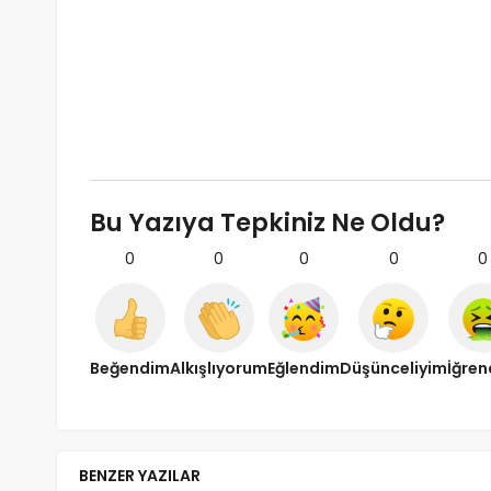
Bu Yazıya Tepkiniz Ne Oldu?
0
0
0
0
0
Beğendim
Alkışlıyorum
Eğlendim
Düşünceliyim
İğre
BENZER YAZILAR