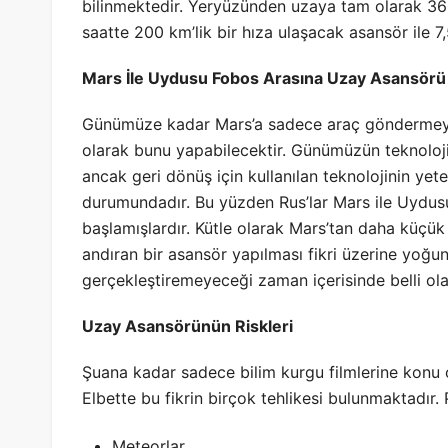
bilinmektedir. Yeryüzünden uzaya tam olarak 36 
saatte 200 km’lik bir hıza ulaşacak asansör ile 
Mars İle Uydusu Fobos Arasına Uzay Asansörü
Günümüze kadar Mars’a sadece araç göndermeyi b
olarak bunu yapabilecektir. Günümüzün teknolo
ancak geri dönüş için kullanılan teknolojinin ye
durumundadır. Bu yüzden Rus’lar Mars ile Uydus
başlamışlardır. Kütle olarak Mars’tan daha küçü
andıran bir asansör yapılması fikri üzerine yoğu
gerçekleştiremeyeceği zaman içerisinde belli ola
Uzay Asansörünün Riskleri
Şuana kadar sadece bilim kurgu filmlerine konu ola
Elbette bu fikrin birçok tehlikesi bulunmaktadır. P
Meteorlar,