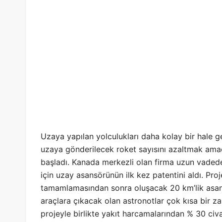
Uzaya yapılan yolculukları daha kolay bir hale ge
uzaya gönderilecek roket sayısını azaltmak ama
başladı. Kanada merkezli olan firma uzun vadede
için uzay asansörünün ilk kez patentini aldı. Pro
tamamlamasından sonra oluşacak 20 km’lik asan
araçlara çıkacak olan astronotlar çok kısa bir z
projeyle birlikte yakıt harcamalarından % 30 civa