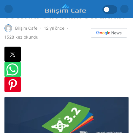
Joomla Güvenlik Sorunları
12 yıl önce
Bilişim Cafe
1528 kez okundu