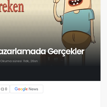
l Pazarlamada Gerçekler
Okuma süresi: 11dk, 26sn
0