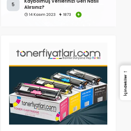
Kaybolmuş Verilerinizi Geri Nasıl
5
Alırsınız?
14 Kasım 2023
1873
←
İçindekiler