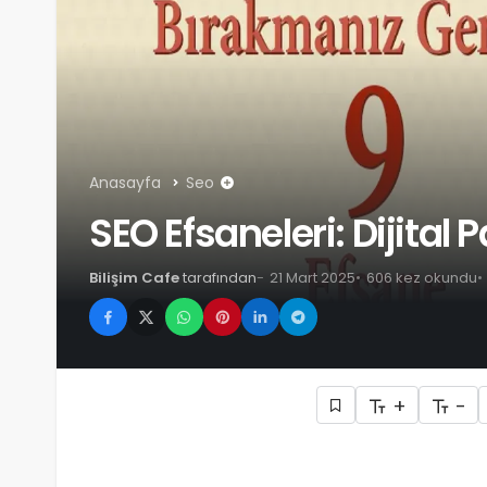
Anasayfa
Seo
SEO Efsaneleri: Dijita
Bilişim Cafe
tarafından
21 Mart 2025
606 kez okundu
+
-