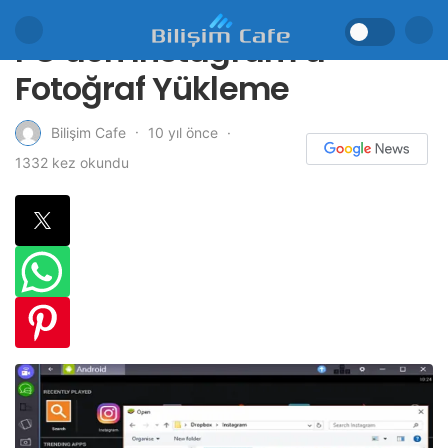
PC’den Instagram’a
Fotoğraf Yükleme
10 yıl önce
Bilişim Cafe
1332 kez okundu