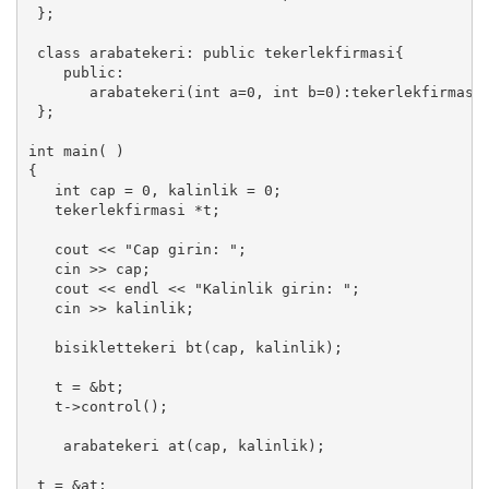
 };

 class arabatekeri: public tekerlekfirmasi{

    public:

       arabatekeri(int a=0, int b=0):tekerlekfirmasi(
 };

int main( )

{

   int cap = 0, kalinlik = 0;

   tekerlekfirmasi *t;

   cout << "Cap girin: ";

   cin >> cap;

   cout << endl << "Kalinlik girin: ";

   cin >> kalinlik;

   bisiklettekeri bt(cap, kalinlik);

   t = &bt;

   t->control();

    arabatekeri at(cap, kalinlik);

 t = &at;
