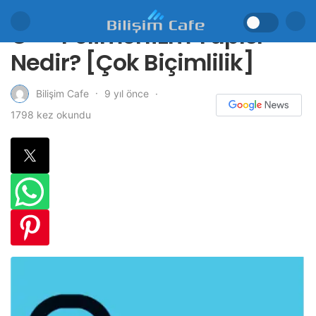
C++ Polimorfizm Yapısı
Nedir? [Çok Biçimlilik]
9 yıl önce
Bilişim Cafe
1798 kez okundu