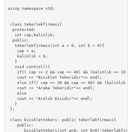
using namespace std;

 class tekerlekfirmasi{

  protected:

   int cap,kalinlik;

  public:

   tekerlekfirmasi(int a = 0, int b = 0){

    cap = a;

    kalinlik = b;

   }

   void control(){

    if(( cap >= 2 && cap <= 40) && (kalinlik >= 10 &&
    cout << "Bisiklet Tekeridir"<< endl;

    else if(( cap >= 20 && cap <= 60) && (kalinlik >=
    cout << "Araba Tekeridir"<< endl;

    else

    cout << "Aralik Disidir"<< endl;

   }

 };

 class bisiklettekeri: public tekerlekfirmasi{

    public:

       bisiklettekeri(int a=0, int b=0):tekerlekfirma