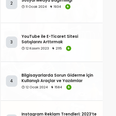
Sosyal Medya Bağımlılığı
2
11 Ocak 2024
1934
YouTube ile E-Ticaret Sitesi
Satışlarını Arttırmak
3
12 Kasım 2023
2115
Bilgisayarlarda Sorun Giderme İçin
Kullanışlı Araçlar ve Yazılımlar
4
12 Ocak 2024
1584
Instagram Reklam Trendleri: 2023’te