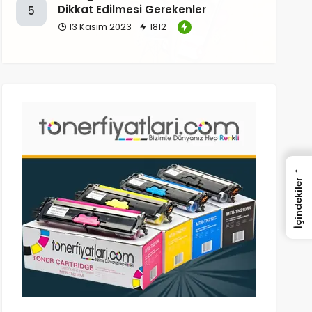
Dikkat Edilmesi Gerekenler
5
13 Kasım 2023
1812
←
İçindekiler