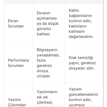
Kablo
Ekranın
bağlantılarını
açılmaması
Ekran
kontrol edin,
ya da düşük
Sorunları
kabloların
görüntü
kalitesini
kalitesi.
değerlendirin.
Bilgisayarın
yavaşlaması,
Disk temizliği
Performans
fazla
yapın, gereksiz
Sorunları
gereksiz
dosyaları silin.
dosya,
virüsler.
Yazılım
Yazılımların
güncellemelerini
sık sık
Yazılım
kontrol edin,
çökmesi,
Çökmeleri
uyumsuz