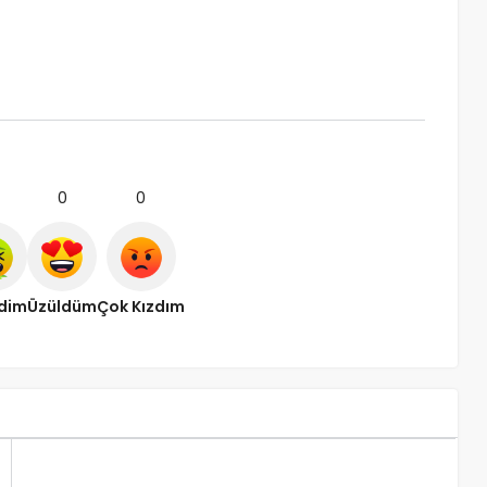
0
0
ndim
Üzüldüm
Çok Kızdım