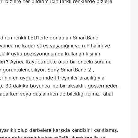
 bizlere her bildirim için farklı renklerde bizlere
ildiren renkli LED’lerle donatılan SmartBand
yunca ne kadar stres yaşadığını ve ruh halini ve
bileklik uyku pozisyonunun da kullanan kişinin
ler?
Ayrıca kaydetmekte olup bir önceki sürümü
n görüntülenebiliyor. Sony SmartBand 2 ,
lerinin en uygun yerinde titreşimler aracılığıyla
kte 30 dakika boyunca hiç bir aksaklık göstermeden
 yaparken veya duş alırken de bilekliği içimiz rahat
anıklı olup darbelere karşıda kendisini kanıtlamış.