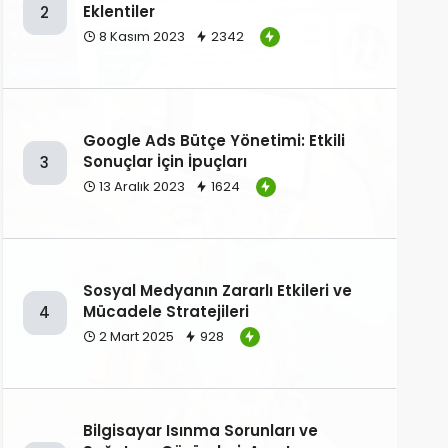
Eklentiler
2
8 Kasım 2023
2342
Google Ads Bütçe Yönetimi: Etkili
Sonuçlar İçin İpuçları
3
13 Aralık 2023
1624
Sosyal Medyanın Zararlı Etkileri ve
Mücadele Stratejileri
4
2 Mart 2025
928
Bilgisayar Isınma Sorunları ve