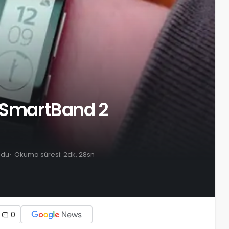
i SmartBand 2
ndu
Okuma süresi: 2dk, 28sn
0