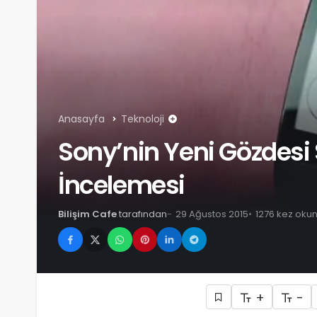
Anasayfa
Teknoloji
Sony’nin Yeni Gözdes
İncelemesi
Bilişim Cafe
tarafından
29 Ağustos 2015
1276 kez oku
+
-