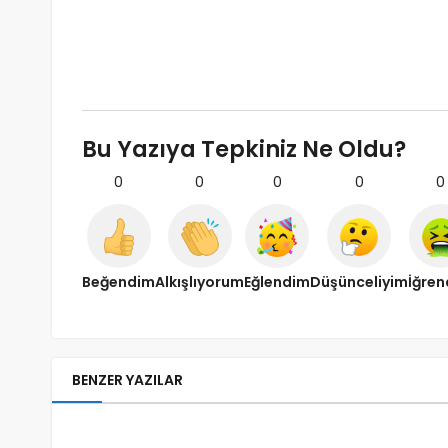
Bu Yazıya Tepkiniz Ne Oldu?
0
0
0
0
0
Beğendim
Alkışlıyorum
Eğlendim
Düşünceliyim
İğre
BENZER YAZILAR