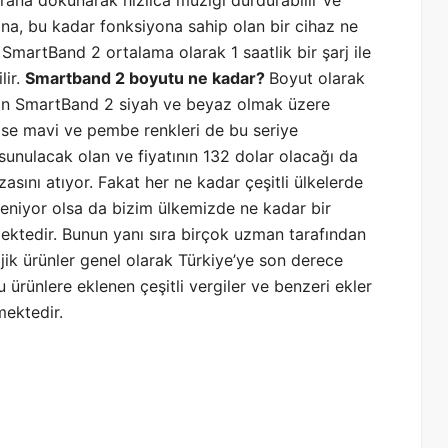
rana dokunarak hızlıca müziği durdurabilir ve
ımına, bu kadar fonksiyona sahip olan bir cihaz ne
 SmartBand 2 ortalama olarak 1 saatlik bir şarj ile
lir.
Smartband 2 boyutu ne kadar?
Boyut olarak
lan SmartBand 2 siyah ve beyaz olmak üzere
 ise mavi ve pembe renkleri de bu seriye
sunulacak olan ve fiyatının 132 dolar olacağı da
sını atıyor. Fakat her ne kadar çeşitli ülkelerde
öyleniyor olsa da bizim ülkemizde ne kadar bir
mektedir. Bunun yanı sıra birçok uzman tarafından
ojik ürünler genel olarak Türkiye’ye son derece
 ürünlere eklenen çeşitli vergiler ve benzeri ekler
mektedir.