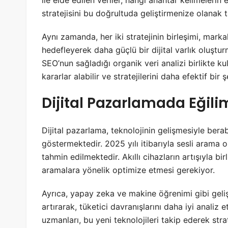
ile elde edilen veriler, hangi anahtar kelimeleri
stratejisini bu doğrultuda geliştirmenize olanak t
Aynı zamanda, her iki stratejinin birleşimi, mark
hedefleyerek daha güçlü bir dijital varlık oluştur
SEO’nun sağladığı organik veri analizi birlikte kul
kararlar alabilir ve stratejilerini daha efektif bir 
Dijital Pazarlamada Eğili
Dijital pazarlama, teknolojinin gelişmesiyle bera
göstermektedir. 2025 yılı itibarıyla sesli arama
tahmin edilmektedir. Akıllı cihazların artışıyla bir
aramalara yönelik optimize etmesi gerekiyor.
Ayrıca, yapay zeka ve makine öğrenimi gibi geli
artırarak, tüketici davranışlarını daha iyi analiz 
uzmanları, bu yeni teknolojileri takip ederek strat