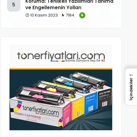
Koruma: Tehlikeli Yazılımları Tanıma
5
ve Engellemenin Yolları
10 Kasım 2023
7184
←
İçindekiler