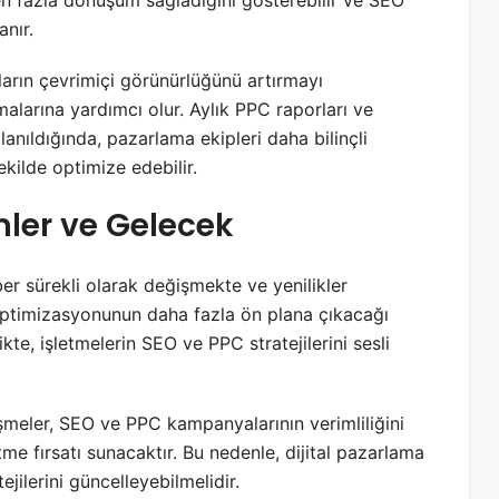
n en fazla dönüşüm sağladığını gösterebilir ve SEO
anır.
aların çevrimiçi görünürlüğünü artırmayı
malarına yardımcı olur. Aylık PPC raporları ve
lanıldığında, pazarlama ekipleri daha bilinçli
şekilde optimize edebilir.
mler ve Gelecek
ber sürekli olarak değişmekte ve yenilikler
 optimizasyonunun daha fazla ön plana çıkacağı
likte, işletmelerin SEO ve PPC stratejilerini sesli
şmeler, SEO ve PPC kampanyalarının verimliliğini
etme fırsatı sunacaktır. Bu nedenle, dijital pazarlama
ejilerini güncelleyebilmelidir.