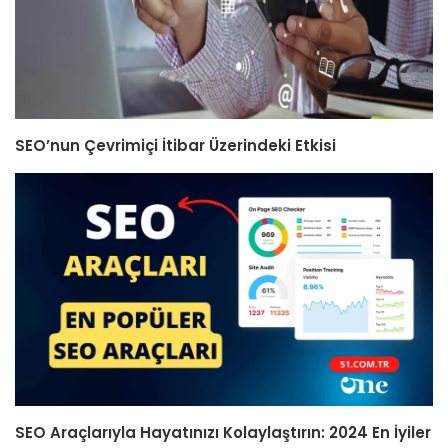
SEO’nun Çevrimiçi İtibar Üzerindeki Etkisi
SEO Araçlarıyla Hayatınızı Kolaylaştırın: 2024 En İyiler