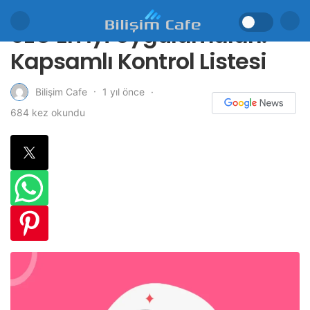
SEO En İyi Uygulamaları:
Kapsamlı Kontrol Listesi
1 yıl önce
Bilişim Cafe
684 kez okundu