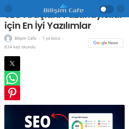
SEO Araçları: Pazarlayıcılar
için En İyi Yazılımlar
1 yıl önce
Bilişim Cafe
634 kez okundu