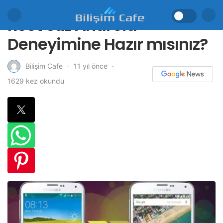
Root’suz Android
Deneyimine Hazır mısınız?
11 yıl önce
Bilişim Cafe
1629 kez okundu