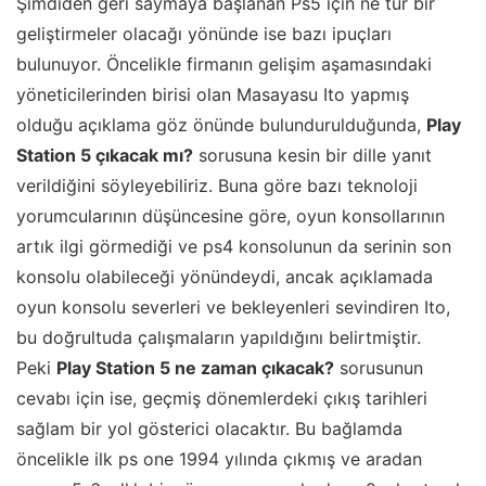
Şimdiden geri saymaya başlanan Ps5 için ne tür bir
geliştirmeler olacağı yönünde ise bazı ipuçları
bulunuyor. Öncelikle firmanın gelişim aşamasındaki
yöneticilerinden birisi olan Masayasu Ito yapmış
olduğu açıklama göz önünde bulundurulduğunda,
Play
Station 5 çıkacak mı?
sorusuna kesin bir dille yanıt
verildiğini söyleyebiliriz. Buna göre bazı teknoloji
yorumcularının düşüncesine göre, oyun konsollarının
artık ilgi görmediği ve ps4 konsolunun da serinin son
konsolu olabileceği yönündeydi, ancak açıklamada
oyun konsolu severleri ve bekleyenleri sevindiren Ito,
bu doğrultuda çalışmaların yapıldığını belirtmiştir.
Peki
Play Station 5 ne zaman çıkacak?
sorusunun
cevabı için ise, geçmiş dönemlerdeki çıkış tarihleri
sağlam bir yol gösterici olacaktır. Bu bağlamda
öncelikle ilk ps one 1994 yılında çıkmış ve aradan