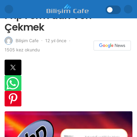
Php Form’dan Veri
Çekmek
12 yıl önce
Bilişim Cafe
1505 kez okundu