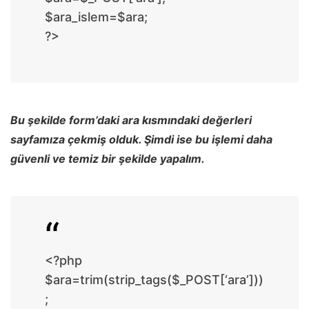
$ara_islem=$ara;
?>
Bu şekilde form’daki ara kısmındaki değerleri
sayfamıza çekmiş olduk. Şimdi ise bu işlemi daha
güvenli ve temiz bir şekilde yapalım.
<?php
$ara=trim(strip_tags($_POST[‘ara’]))
;