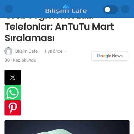
Orta Segment Akıllı
Telefonlar: AnTuTu Mart
Sıralaması
1 yıl önce
Bilişim Cafe
801 kez okundu