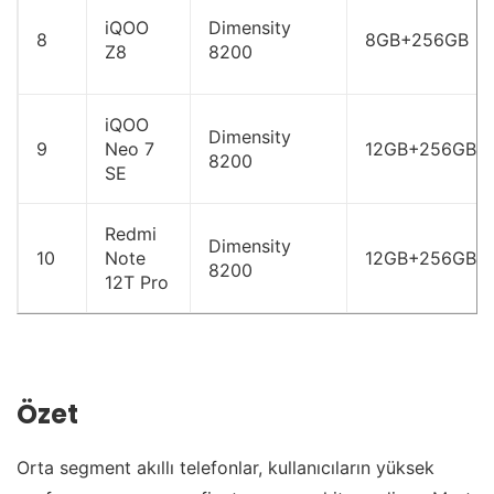
iQOO
Dimensity
8
8GB+256GB
Z8
8200
iQOO
Dimensity
9
Neo 7
12GB+256GB
8200
SE
Redmi
Dimensity
10
Note
12GB+256GB
8200
12T Pro
Özet
Orta segment akıllı telefonlar, kullanıcıların yüksek