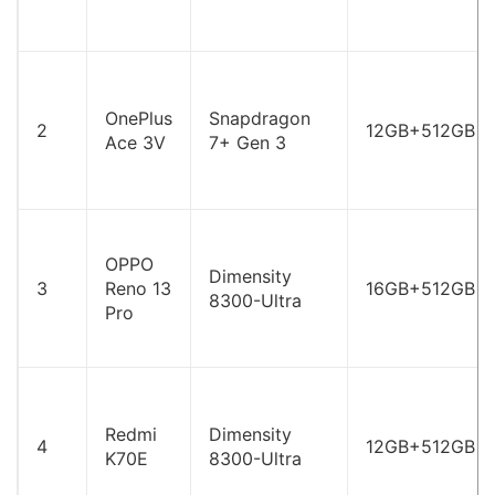
OnePlus
Snapdragon
2
12GB+512GB
Ace 3V
7+ Gen 3
OPPO
Dimensity
3
Reno 13
16GB+512GB
8300-Ultra
Pro
Redmi
Dimensity
4
12GB+512GB
K70E
8300-Ultra