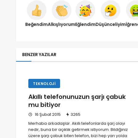
Beğendim
Alkışlıyorum
Eğlendim
Düşünceliyim
İğre
BENZER YAZILAR
TEKNOLOJI
Akıllı telefonunuzun şarjı çabuk
mu bitiyor
16 Şubat 2015
3265
Merhaba arkadaşlar. Akıllı telefonlarda şarj olayı
nedir, buna bir açıklık getirmek istiyorum. Bildiğiniz
üzere şarjı çabuk biten telefon, bizi hep yarı yolda