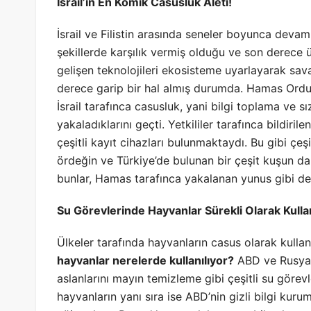
İsrail’in En Komik Casusluk Aleti!
İsrail ve Filistin arasında seneler boyunca devam
şekillerde karşılık vermiş olduğu ve son derece ü
gelişen teknolojileri ekosisteme uyarlayarak sa
derece garip bir hal almış durumda. Hamas Ordu
İsrail tarafınca casusluk, yani bilgi toplama ve sız
yakaladıklarını geçti. Yetkililer tarafınca bildi
çeşitli kayıt cihazları bulunmaktaydı. Bu gibi çeş
ördeğin ve Türkiye’de bulunan bir çeşit kuşun da
bunlar, Hamas tarafınca yakalanan yunus gibi değ
Su Görevlerinde Hayvanlar Sürekli Olarak Kullan
Ülkeler tarafında hayvanların casus olarak kulla
hayvanlar nerelerde kullanılıyor?
ABD ve Rusya g
aslanlarını mayın temizleme gibi çeşitli su görevl
hayvanların yanı sıra ise ABD’nin gizli bilgi kuru