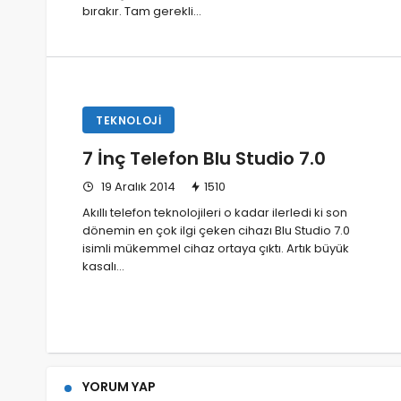
bırakır. Tam gerekli…
TEKNOLOJI
7 İnç Telefon Blu Studio 7.0
19 Aralık 2014
1510
Akıllı telefon teknolojileri o kadar ilerledi ki son
dönemin en çok ilgi çeken cihazı Blu Studio 7.0
isimli mükemmel cihaz ortaya çıktı. Artık büyük
kasalı…
YORUM YAP