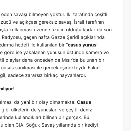
 eden savaşı bilmeyen yoktur. İki tarafında çeşitli
zücü ve açıkçası gereksiz savaş, İsrail tarafının
vaşta kullanması üzerine üzücü olduğu kadar da son
 Radyosu, geçen hafta Gazze Şeridi açıklarında
dırma hedefi ile kullanılan bir “
casus yunus
”
rilene göre ise yakalanan yunusun üstünde kamera ve
itli olaylar daha önceden de Mısır’da bulunan bir
 casus sanılması ile gerçekleşmekteydi. Fakat
il, sadece zararsız birkaç hayvanlardı.
ılıyor!
nılması da yeni bir olay olmamakta.
Casus
ibi ülkelerin de yunusları ve çeşitli deniz
erinde kullandıkları bilinen bir gerçek. Bu
mu olan CIA, Soğuk Savaş yıllarında bir kediyi