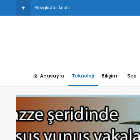
Google Ads Anahtar Kelime Araştırması İle En İyi Sonuçl
Anasayfa
Teknoloji
Bilişim
Seo