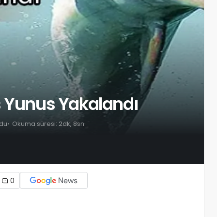
s Yunus Yakalandı
ndu
Okuma süresi: 2dk, 8sn
0