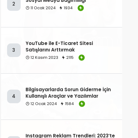
Sosyal Medya Bağımlılığı
2
11 Ocak 2024
1934
YouTube ile E-Ticaret Sitesi
Satışlarını Arttırmak
3
12 Kasım 2023
2115
Bilgisayarlarda Sorun Giderme İçin
Kullanışlı Araçlar ve Yazılımlar
4
12 Ocak 2024
1584
Instagram Reklam Trendleri: 2023’te