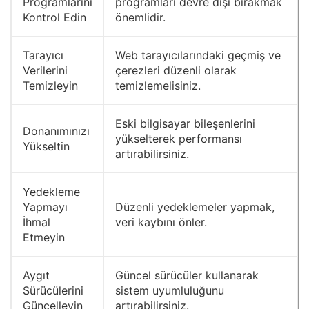
Programlarını
programları devre dışı bırakmak
Kontrol Edin
önemlidir.
Tarayıcı
Web tarayıcılarındaki geçmiş ve
Verilerini
çerezleri düzenli olarak
Temizleyin
temizlemelisiniz.
Eski bilgisayar bileşenlerini
Donanımınızı
yükselterek performansı
Yükseltin
artırabilirsiniz.
Yedekleme
Yapmayı
Düzenli yedeklemeler yapmak,
İhmal
veri kaybını önler.
Etmeyin
Aygıt
Güncel sürücüler kullanarak
Sürücülerini
sistem uyumluluğunu
Güncelleyin
artırabilirsiniz.