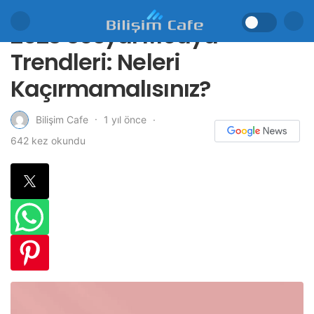
2023 Sosyal Medya
Trendleri: Neleri
Kaçırmamalısınız?
1 yıl önce
Bilişim Cafe
642 kez okundu