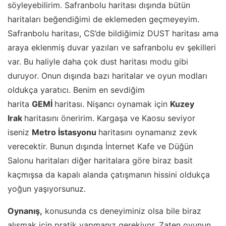
söyleyebilirim. Safranbolu haritası dışında bütün
haritaları beğendiğimi de eklemeden geçmeyeyim.
Safranbolu haritası, CS’de bildiğimiz DUST haritası ama
araya eklenmiş duvar yazıları ve safranbolu ev şekilleri
var. Bu haliyle daha çok dust haritası modu gibi
duruyor. Onun dışında bazı haritalar ve oyun modları
oldukça yaratıcı. Benim en sevdiğim
harita
GEMİ
haritası. Nişancı oynamak için
Kuzey
Irak
haritasını öneririm. Kargaşa ve Kaosu seviyor
iseniz
Metro İstasyonu
haritasını oynamanız zevk
verecektir. Bunun dışında İnternet Kafe ve Düğün
Salonu haritaları diğer haritalara göre biraz basit
kaçmışsa da kapalı alanda çatışmanın hissini oldukça
yoğun yaşıyorsunuz.
Oynanış,
konusunda cs deneyiminiz olsa bile biraz
alışmak için pratik yapmanız gerekiyor. Zaten oyunun