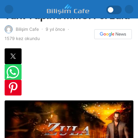
Türk Yapımı MMOFPS: Zula
9 yıl önce
Bilişim Cafe
1579 kez okundu