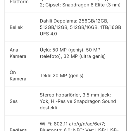
Platform
2; Çipset: Snapdragon 8 Elite (3 nm)
Dahili Depolama: 256GB/12GB,
Bellek
512GB/12GB, 512GB/16GB, 1TB/16GB
UFS 4.0
Ana
Üçlü: 50 MP (geniş), 50 MP
Kamera
(telefoto), 32 MP (ultra geniş)
Ön
Tekli: 20 MP (geniş)
Kamera
Stereo hoparlörler, 3.5 mm jack:
Ses
Yok, Hi-Res ve Snapdragon Sound
destekli
Wi-Fi: 802.11 a/b/g/n/ac/6e/7;
Bağlantı
Bluetooth: 6.0; NFC: Var; USB: USB-