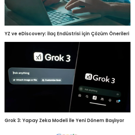
YZ ve eDiscovery: İlaç Endüstrisi için Çözüm Önerileri
Grok 3: Yapay Zeka Modeli İle Yeni Dönem Başlıyor