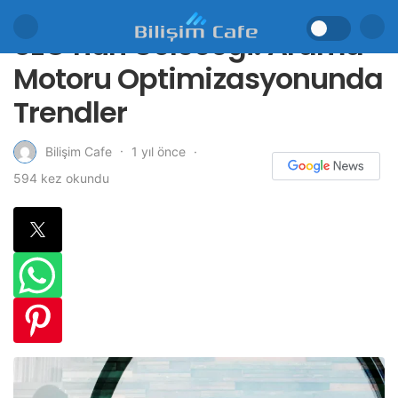
SEO’nun Geleceği: Arama
Motoru Optimizasyonunda
Trendler
1 yıl önce
Bilişim Cafe
594 kez okundu