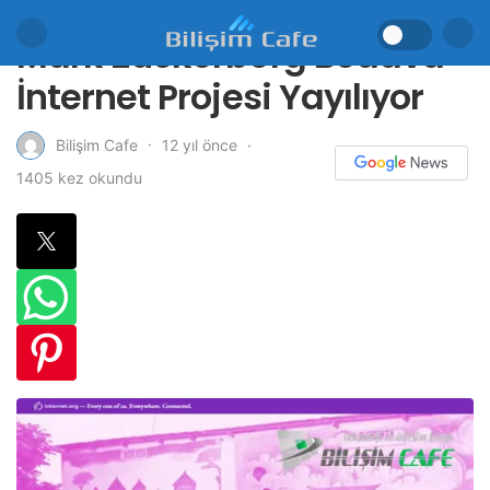
Mark Zuckerberg Bedava
İnternet Projesi Yayılıyor
12 yıl önce
Bilişim Cafe
1405 kez okundu