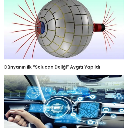
Dünyanın İlk “Solucan Deliği” Aygıtı Yapıldı