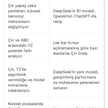
Çin yapay zeka
yenilikleri, küresel
DeepSeek’in R1 modeli,
teknoloji
OpenAI’nin ChatGPT-4’e
manzarasını
rakip.
değiştiriyor.
Çin ve ABD
Lee Kai-fu’nun
arasındaki YZ
açıklamalarına göre bazı
yetenek farkı
alanlarda Çin önde.
azalıyor.
Çin, YZ’de
DeepSeek’in yeni modeli,
algoritmik
geliştirilmiş performans
verimliliğe ve model
ve muhakeme yetenekleri
mimarisine
sunuyor.
odaklanıyor.
Küresel piyasalarda