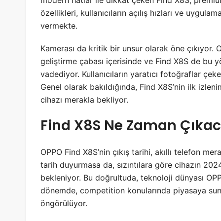
modern hatlar ile dikkat çeken Find X8S, premiu
özellikleri, kullanıcıların açılış hızları ve uygul
vermekte.
Kamerası da kritik bir unsur olarak öne çıkıyor. O
geliştirme çabası içerisinde ve Find X8S de bu y
vadediyor. Kullanıcıların yaratıcı fotoğraflar çeke
Genel olarak bakıldığında, Find X8S’nin ilk izlen
cihazı merakla bekliyor.
Find X8S Ne Zaman Çıka
OPPO Find X8S’nin çıkış tarihi, akıllı telefon merak
tarih duyurmasa da, sızıntılara göre cihazın 2024
bekleniyor. Bu doğrultuda, teknoloji dünyası OPPO
dönemde, competition konularında piyasaya sunu
öngörülüyor.