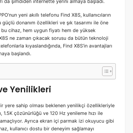
ı da şimdiden internette yerini almaya başladı.
’nun yeni akıllı telefonu Find X8S, kullanıcıların
u güçlü donanım özellikleri ve şık tasarımı ile öne
n bu cihaz, hem uygun fiyatı hem de yüksek
d X8S ne zaman çıkacak sorusu da bütün teknoloji
 telefonlarla kıyaslandığında, Find X8S’in avantajları
lmaya başlandı.
e Yenilikleri
r yere sahip olması beklenen yenilikçi özellikleriyle
ı, 1.5K çözünürlüğü ve 120 Hz yenileme hızı ile
 amaçlıyor. Ayrıca ekran içi parmak izi okuyucu gibi
ihaz, kullanıcı dostu bir deneyim sağlamayı