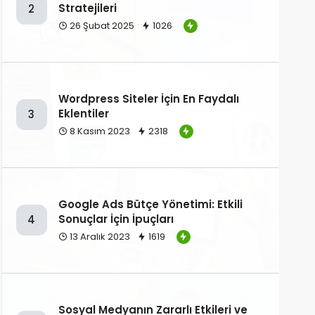
Stratejileri
2
26 Şubat 2025
1026
Wordpress Siteler İçin En Faydalı
Eklentiler
3
8 Kasım 2023
2318
Google Ads Bütçe Yönetimi: Etkili
Sonuçlar İçin İpuçları
4
13 Aralık 2023
1619
Sosyal Medyanın Zararlı Etkileri ve