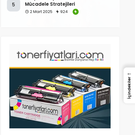
Mücadele Stratejileri
5
2 Mart 2025
924
←
İçindekiler