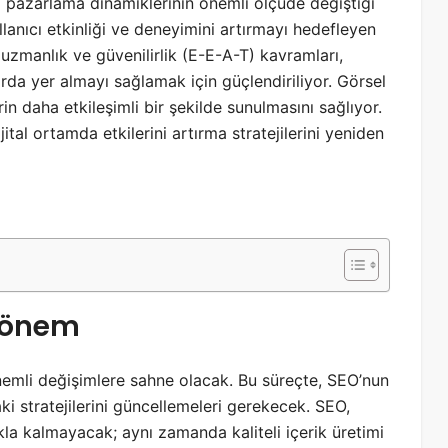
l pazarlama dinamiklerinin önemli ölçüde değiştiği
llanıcı etkinliği ve deneyimini artırmayı hedefleyen
 uzmanlık ve güvenilirlik (E-E-A-T) kavramları,
alarda yer almayı sağlamak için güçlendiriliyor. Görsel
rin daha etkileşimli bir şekilde sunulmasını sağlıyor.
ital ortamda etkilerini artırma stratejilerini yeniden
 Dönem
 önemli değişimlere sahne olacak. Bu süreçte, SEO’nun
i stratejilerini güncellemeleri gerekecek. SEO,
a kalmayacak; aynı zamanda kaliteli içerik üretimi