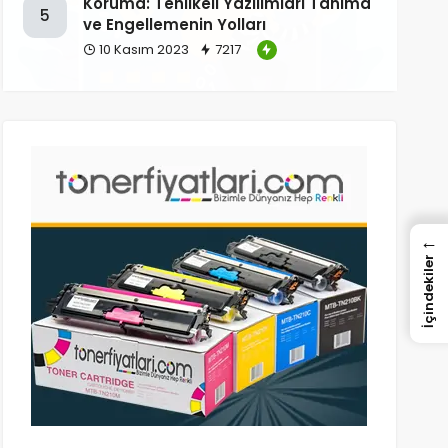
Koruma: Tehlikeli Yazılımları Tanıma
5
ve Engellemenin Yolları
10 Kasım 2023
7217
←
İçindekiler