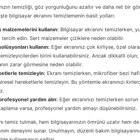
ınızın temizliği, göz yorgunluğunu azaltır ve daha net bir gö
İşte bilgisayar ekranını temizlemenin basit yolları:
 malzemelerini kullanın:
Bilgisayar ekranını temizlerken, y
 tercih edin. Sert malzemeler çiziklere neden olabilir.
solüsyonları kullanın:
Eğer ekranınız çok kirliyse, özel olar
emizleyicilerden birini kullanabilirsiniz. Ancak dikkatli olun;
nın zarar görmesine neden olabilir.
etlerle temizleyin:
Ekranı temizlerken, mikrofiber bezi haf
iresel hareketlerle temizleyin. Bu yöntemle ekranınızı kirler
iz.
profesyonel yardım alın:
Eğer ekranınızı temizlerken sorun
kaplama varsa, profesyonel yardım almayı düşünebilirsiniz.
ını temiz tutmak, hem bilgisayarınızın ömrünü uzatır hem de
lanım deneyimi sunar. Unutmayın, düzenli bakım bilgisayarını
lde kullanmanızı sağlar.