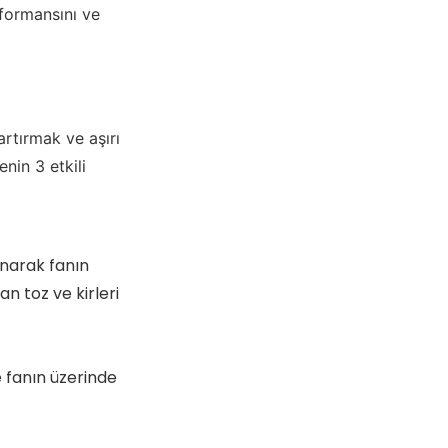
rformansını ve
artırmak ve aşırı
nin 3 etkili
anarak fanın
n toz ve kirleri
e fanın üzerinde