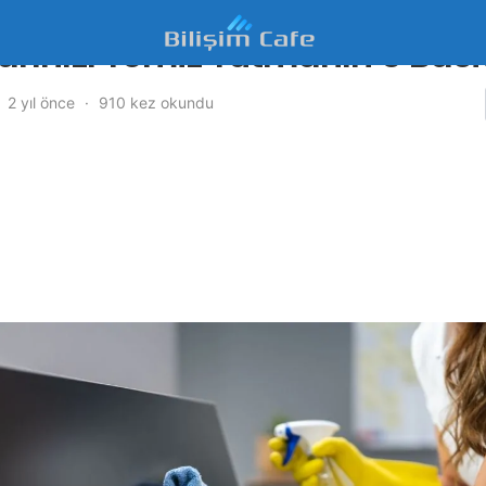
arınızı Temiz Tutmanın 5 Basi
2 yıl önce
910 kez okundu