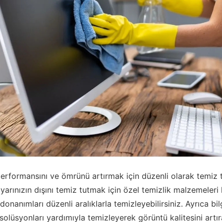
 performansını ve ömrünü artırmak için düzenli olarak temiz
ayarınızın dışını temiz tutmak için özel temizlik malzemeleri 
 donanımları düzenli aralıklarla temizleyebilirsiniz. Ayrıca bi
solüsyonları yardımıyla temizleyerek görüntü kalitesini artıra