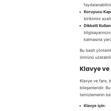
faydalanabilirs
Koruyucu Kapa
birikimini azalt
Dikkatli Kulla
bilgisayarınız
kalmasına yard
Bu basit yöntemle
ömrünü uzatabilir
Klavye ve
Klavye ve fare, 
bileşenleridir. B
temizlemenin basi
Klavye için: