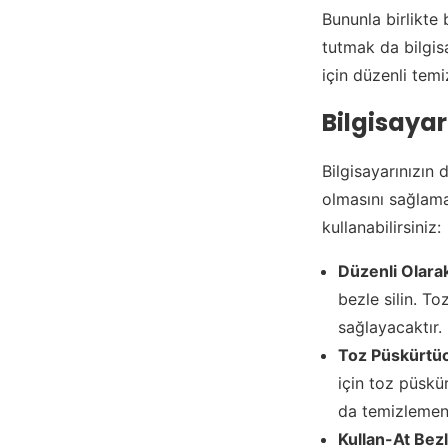
Bununla birlikte 
tutmak da bilgisa
için düzenli temiz
Bilgisayar
Bilgisayarınızın
olmasını sağlama
kullanabilirsiniz:
Düzenli Olarak
bezle silin. To
sağlayacaktır.
Toz Püskürtüc
için toz püskür
da temizlemeni
Kullan-At Bez