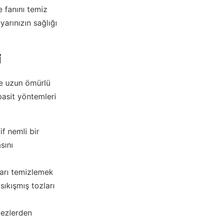
e fanını temiz
yarınızın sağlığı
i
ve uzun ömürlü
basit yöntemleri
if nemli bir
sını
ları temizlemek
sıkışmış tozları
bezlerden