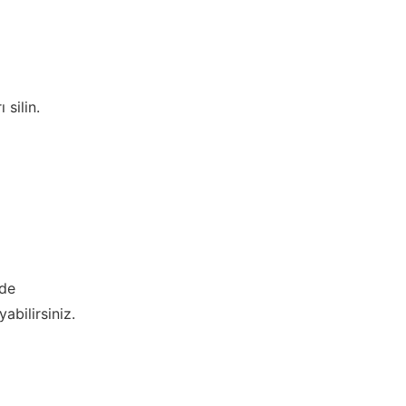
silin.
zde
abilirsiniz.