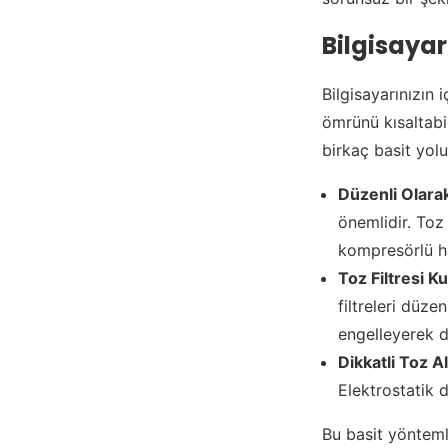
Bilgisayar
Bilgisayarınızın 
ömrünü kısaltabi
birkaç basit yolu
Düzenli Olar
önemlidir. Toz
kompresörlü ha
Toz Filtresi Ku
filtreleri düz
engelleyerek d
Dikkatli Toz 
Elektrostatik d
Bu basit yönteml