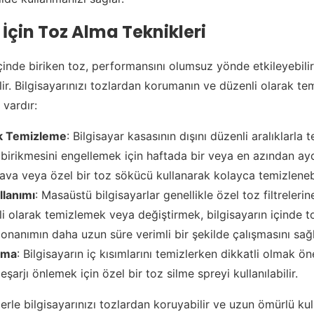
 İçin Toz Alma Teknikleri
içinde biriken toz, performansını olumsuz yönde etkileyebili
lir. Bilgisayarınızı tozlardan korumanın ve düzenli olarak t
 vardır:
ak Temizleme
: Bilgisayar kasasının dışını düzenli aralıklarla
 birikmesini engellemek için haftada bir veya en azından ay
va veya özel bir toz sökücü kullanarak kolayca temizlenebi
llanımı
: Masaüstü bilgisayarlar genellikle özel toz filtrelerin
enli olarak temizlemek veya değiştirmek, bilgisayarın içinde t
onanımın daha uzun süre verimli bir şekilde çalışmasını sağl
Alma
: Bilgisayarın iç kısımlarını temizlerken dikkatli olmak ön
eşarjı önlemek için özel bir toz silme spreyi kullanılabilir.
erle bilgisayarınızı tozlardan koruyabilir ve uzun ömürlü ku