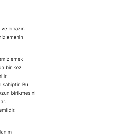
r ve cihazın
emizlemenin
 temizlemek
da bir kez
lir.
e sahiptir. Bu
ozun birikmesini
ar.
emlidir.
llanım