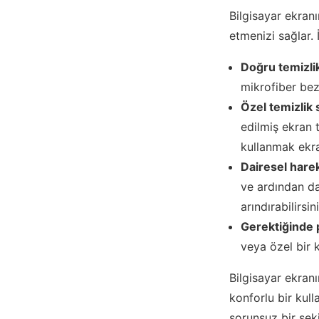
Bilgisayar ekran
etmenizi sağlar. 
Doğru temizlik
mikrofiber bez
Özel temizlik 
edilmiş ekran t
kullanmak ekra
Dairesel harek
ve ardından da
arındırabilirsin
Gerektiğinde 
veya özel bir 
Bilgisayar ekran
konforlu bir kul
sorunsuz bir şeki