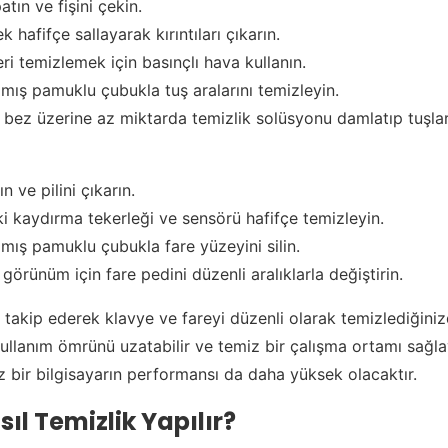
tın ve fişini çekin.
k hafifçe sallayarak kırıntıları çıkarın.
eri temizlemek için basınçlı hava kullanın.
ılmış pamuklu çubukla tuş aralarını temizleyin.
bez üzerine az miktarda temizlik solüsyonu damlatıp tuşları 
n ve pilini çıkarın.
ki kaydırma tekerleği ve sensörü hafifçe temizleyin.
ılmış pamuklu çubukla fare yüzeyini silin.
görünüm için fare pedini düzenli aralıklarla değiştirin.
ı takip ederek klavye ve fareyi düzenli olarak temizlediğini
kullanım ömrünü uzatabilir ve temiz bir çalışma ortamı sağlay
 bir bilgisayarın performansı da daha yüksek olacaktır.
ıl Temizlik Yapılır?