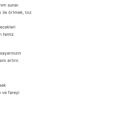
anım sunar.
k ile örtmek, toz
ecekleri
in temiz
isayarınızın
ı artırır.
ksek
e ve fareyi