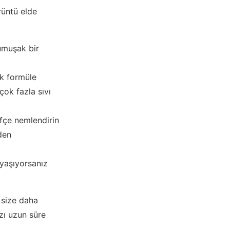
rüntü elde
umuşak bir
ak formüle
 çok fazla sıvı
ifçe nemlendirin
den
 yaşıyorsanız
 size daha
zı uzun süre