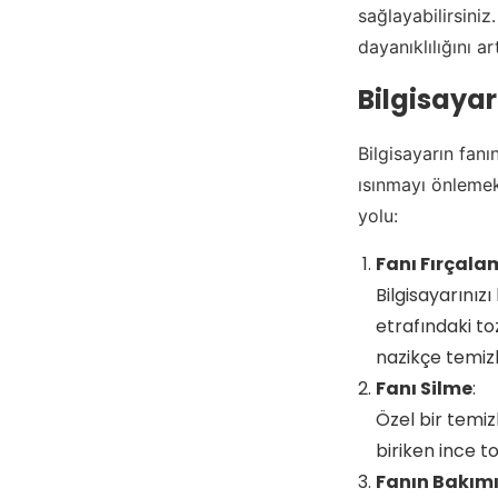
sağlayabilirsiniz
dayanıklılığını art
Bilgisaya
Bilgisayarın fanı
ısınmayı önlemek 
yolu:
Fanı Fırçal
Bilgisayarınız
etrafındaki to
nazikçe temizl
Fanı Silme
:
Özel bir temiz
biriken ince to
Fanın Bakım