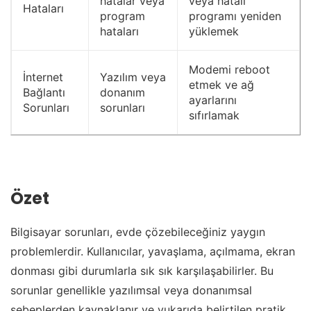
hatalar veya
veya hatalı
Hataları
program
programı yeniden
hataları
yüklemek
Modemi reboot
İnternet
Yazılım veya
etmek ve ağ
Bağlantı
donanım
ayarlarını
Sorunları
sorunları
sıfırlamak
Özet
Bilgisayar sorunları, evde çözebileceğiniz yaygın
problemlerdir. Kullanıcılar, yavaşlama, açılmama, ekran
donması gibi durumlarla sık sık karşılaşabilirler. Bu
sorunlar genellikle yazılımsal veya donanımsal
sebeplerden kaynaklanır ve yukarıda belirtilen pratik